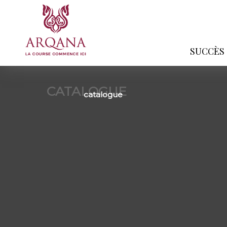
SUCCÈS
CATALOGUE
catalogue