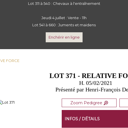
Lot 311 à 540 : Chevaux à l'entraînement
Jeudi 4 juillet : Vente - 11h
Lot 541 à 660 : Juments et maidens
Enchérir en ligne
ATIVE FORCE
LOT 371 - RELATIVE F
H. 05/02/2021
Présenté par Henri-François D
Zoom Pedigree
INFOS / DÉTAILS