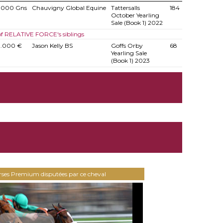
.000 Gns
Chauvigny Global Equine
Tattersalls
184
October Yearling
Sale (Book 1) 2022
 of RELATIVE FORCE's siblings
0.000 €
Jason Kelly BS
Goffs Orby
68
Yearling Sale
(Book 1) 2023
urses Premium disputées par ce cheval