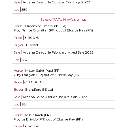
Sale
Arqana Deauville October Yearlings 2022
Lot
589
Sales of FATU HIVA's siblings
Horse
Dream of Emeraude (FR)
F by Prince Gibraltar (FR) out of Elusive Kay (FR)
Price
13.000 €
Buyer
J Lardot
Sale
Arqana Deauville February Mixed Sale 2022
Lot
126
Horse
Mister Saint Paul (FR)
C by Dariyan (FR) out of Elusive Kay (FR)
Price
230.000 €
Buyer
Blandford BS Ltd
Sale
Arqana Saint-Cloud 'The Arc' Sale 2022
Lot
28
Horse
Mlle Clarck (FR)
F by Le Brivido (FR) out of Elusive Kay (FR)
Price
13.000 €