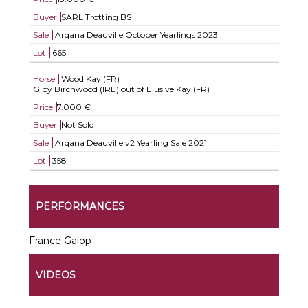
Buyer
SARL Trotting BS
Sale
Arqana Deauville October Yearlings 2023
Lot
665
Horse
Wood Kay (FR)
G by Birchwood (IRE) out of Elusive Kay (FR)
Price
7.000 €
Buyer
Not Sold
Sale
Arqana Deauville v2 Yearling Sale 2021
Lot
358
PERFORMANCES
France Galop
VIDEOS