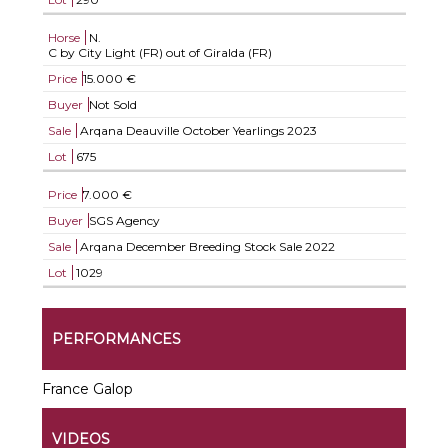
Horse
N.
C by City Light (FR) out of Giralda (FR)
Price
15.000 €
Buyer
Not Sold
Sale
Arqana Deauville October Yearlings 2023
Lot
675
Price
7.000 €
Buyer
SGS Agency
Sale
Arqana December Breeding Stock Sale 2022
Lot
1029
PERFORMANCES
France Galop
VIDEOS