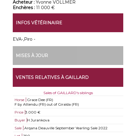
Acheteur :
Yvonne VOLLMER
Enchères :
11 000 €
INFOS VÉTÉRINAIRE
EVA-,Piro -
MISES À JOUR
VENTES RELATIVES À GAILLARD
Sales of GAILLARD's siblings
Horse
Grace Dee (FR)
F by Attendu (FR) out of Giralda (FR)
Price
3.000 €
Buyer
H Jurankova
Sale
Arqana Deauville September Yearling Sale 2022
Lot
290