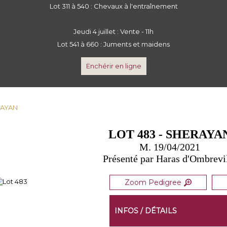
Lot 311 à 540 : Chevaux à l'entraînement
Jeudi 4 juillet : Vente - 11h
Lot 541 à 660 : Juments et maidens
Enchérir en ligne
RAYAN
LOT 483 - SHERAYA
M. 19/04/2021
Présenté par Haras d'Ombrevi
Zoom Pedigree
INFOS / DÉTAILS