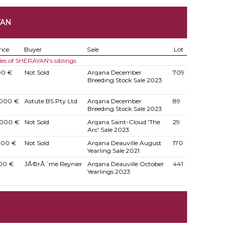
YAN
rice
Buyer
Sale
Lot
les of SHERAYAN's siblings
00 €
Not Sold
Arqana December
709
Breeding Stock Sale 2023
000 €
Astute BS Pty Ltd
Arqana December
89
Breeding Stock Sale 2023
000 €
Not Sold
Arqana Saint-Cloud 'The
29
Arc' Sale 2023
000 €
Not Sold
Arqana Deauville August
170
Yearling Sale 2021
00 €
JÃ©rÃ´me Reynier
Arqana Deauville October
441
Yearlings 2023