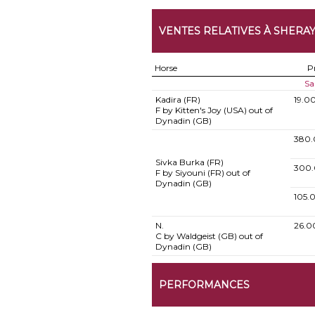
VENTES RELATIVES À SHERA
Horse
P
Sa
Kadira (FR)
19.0
F by Kitten's Joy (USA) out of
Dynadin (GB)
380.
Sivka Burka (FR)
300.
F by Siyouni (FR) out of
Dynadin (GB)
105.
N.
26.0
C by Waldgeist (GB) out of
Dynadin (GB)
PERFORMANCES