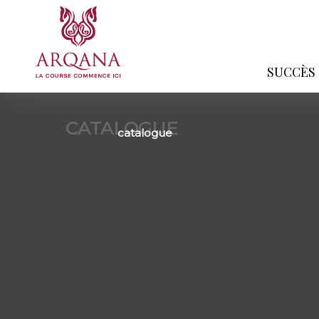
SUCCÈS
CATALOGUE
catalogue