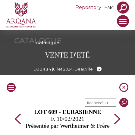
Repository
ENG
CATALOGUE
catalogue
VENTE D'ETÉ
Du 2 au 4 juillet 2024, Deauville
LOT 609 - EURASIENNE
F. 10/02/2021
Présentée par Wertheimer & Frère