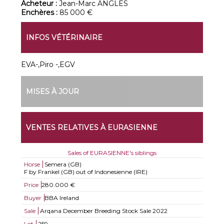
Acheteur :
Jean-Marc ANGLES
Enchères :
85 000 €
INFOS VÉTÉRINAIRE
EVA-,Piro -,EGV
MISES À JOUR
VENTES RELATIVES À EURASIENNE
Sales of EURASIENNE's siblings
Horse
Semera (GB)
F by Frankel (GB) out of Indonesienne (IRE)
Price
280.000 €
Buyer
BBA Ireland
Sale
Arqana December Breeding Stock Sale 2022
Lot
259