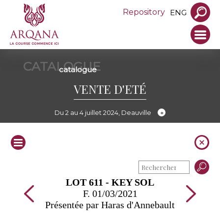
Repository
ENG
CATALOGUE
catalogue
VENTE D'ETÉ
Du 2 au 4 juillet 2024, Deauville
LOT 611 - KEY SOL
F. 01/03/2021
Présentée par Haras d'Annebault