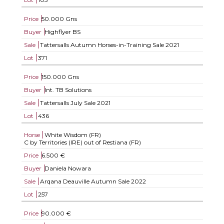
Price
50.000 Gns
Buyer
Highflyer BS
Sale
Tattersalls Autumn Horses-in-Training Sale 2021
Lot
371
Price
150.000 Gns
Buyer
Int. TB Solutions
Sale
Tattersalls July Sale 2021
Lot
436
Horse
White Wisdom (FR)
C by Territories (IRE) out of Restiana (FR)
Price
6.500 €
Buyer
Daniela Nowara
Sale
Arqana Deauville Autumn Sale 2022
Lot
257
Price
90.000 €