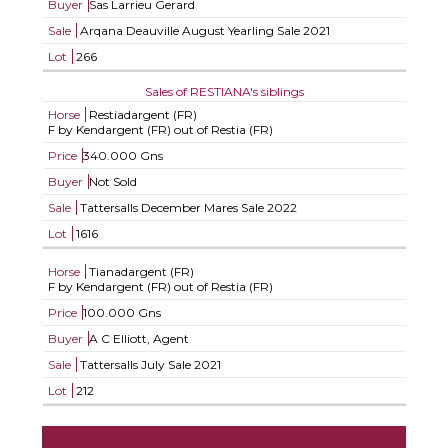
Buyer
Sas Larrieu Gerard
Sale
Arqana Deauville August Yearling Sale 2021
Lot
266
Sales of RESTIANA's siblings
Horse
Restiadargent (FR)
F by Kendargent (FR) out of Restia (FR)
Price
340.000 Gns
Buyer
Not Sold
Sale
Tattersalls December Mares Sale 2022
Lot
1616
Horse
Tianadargent (FR)
F by Kendargent (FR) out of Restia (FR)
Price
100.000 Gns
Buyer
A C Elliott, Agent
Sale
Tattersalls July Sale 2021
Lot
212