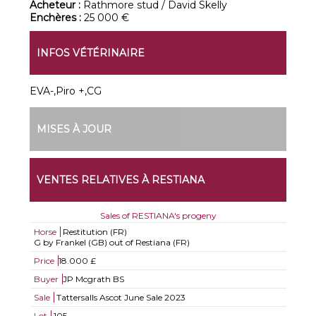
Acheteur :
Rathmore stud / David Skelly
Enchères :
25 000 €
INFOS VÉTÉRINAIRE
EVA-,Piro +,CG
MISES À JOUR
VENTES RELATIVES À RESTIANA
Sales of RESTIANA's progeny
Horse
Restitution (FR)
G by Frankel (GB) out of Restiana (FR)
Price
18.000 £
Buyer
JP Mcgrath BS
Sale
Tattersalls Ascot June Sale 2023
Lot
105