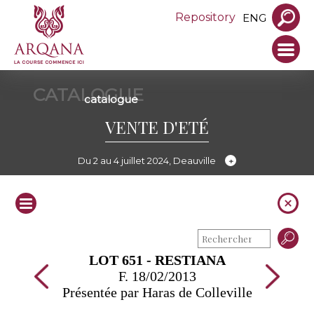
Repository
ENG
CATALOGUE
catalogue
VENTE D'ETÉ
Du 2 au 4 juillet 2024, Deauville
LOT 651 - RESTIANA
F. 18/02/2013
Présentée par Haras de Colleville