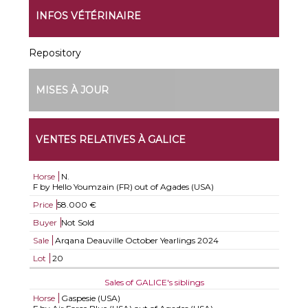
INFOS VÉTÉRINAIRE
Repository
MISES À JOUR
VENTES RELATIVES À GALICE
Horse
N.
F by Hello Youmzain (FR) out of Agades (USA)
Price
58.000 €
Buyer
Not Sold
Sale
Arqana Deauville October Yearlings 2024
Lot
20
Sales of GALICE's siblings
Horse
Gaspesie (USA)