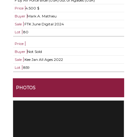
F by Air Force Blue (USA) out of Agades (USA)
Price
4.500 $
Buyer
Mark A. Mathieu
Sale
FTK June Digital 2024
Lot
80
Price
Buyer
Not Sold
Sale
Kee Jan All Ages 2022
Lot
859
PHOTOS