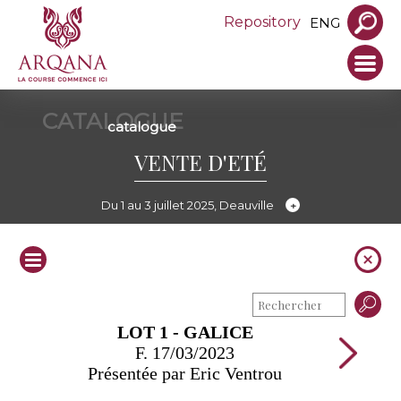
Repository
ENG
CATALOGUE
catalogue
VENTE D'ETÉ
Du 1 au 3 juillet 2025, Deauville
LOT 1 - GALICE
F. 17/03/2023
Présentée par Eric Ventrou