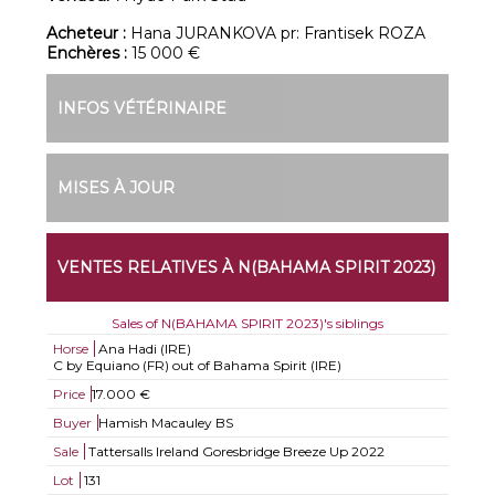
Acheteur :
Hana JURANKOVA pr: Frantisek ROZA
Enchères :
15 000 €
INFOS VÉTÉRINAIRE
MISES À JOUR
VENTES RELATIVES À N(BAHAMA SPIRIT 2023)
Sales of N(BAHAMA SPIRIT 2023)'s siblings
Horse
Ana Hadi (IRE)
C by Equiano (FR) out of Bahama Spirit (IRE)
Price
17.000 €
Buyer
Hamish Macauley BS
Sale
Tattersalls Ireland Goresbridge Breeze Up 2022
Lot
131