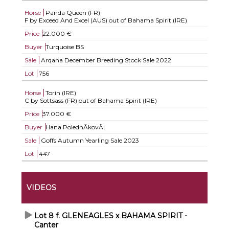
Horse
Panda Queen (FR)
F by Exceed And Excel (AUS) out of Bahama Spirit (IRE)
Price
22.000 €
Buyer
Turquoise BS
Sale
Arqana December Breeding Stock Sale 2022
Lot
756
Horse
Torin (IRE)
C by Sottsass (FR) out of Bahama Spirit (IRE)
Price
37.000 €
Buyer
Hana PolednÃ­kovÃ¡
Sale
Goffs Autumn Yearling Sale 2023
Lot
447
VIDEOS
Lot 8 f. GLENEAGLES x BAHAMA SPIRIT -
Canter