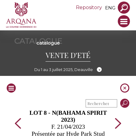
Repository
ENG
CATALOGUE
catalogue
VENTE D'ETÉ
Du 1 au 3 juillet 2025, Deauville
LOT 8 - N(BAHAMA SPIRIT
2023)
F. 21/04/2023
Présentée par Hyde Park Stud