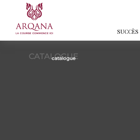
SUCCÈS
CATALOGUE
catalogue