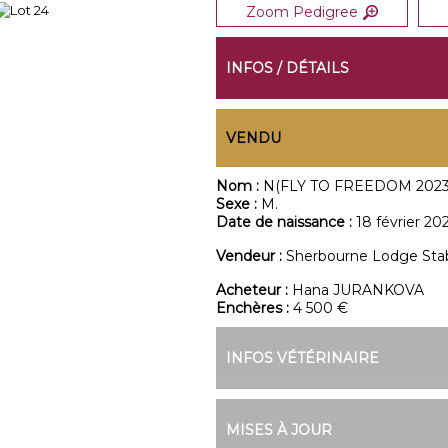
Zoom Pedigree
INFOS / DÉTAILS
VENDU
Nom :
N(FLY TO FREEDOM 2023
Sexe :
M.
Date de naissance :
18 février 20
Vendeur :
Sherbourne Lodge Sta
Acheteur :
Hana JURANKOVA
Enchères :
4 500 €
INFOS VÉTÉRINAIRE
MISES À JOUR