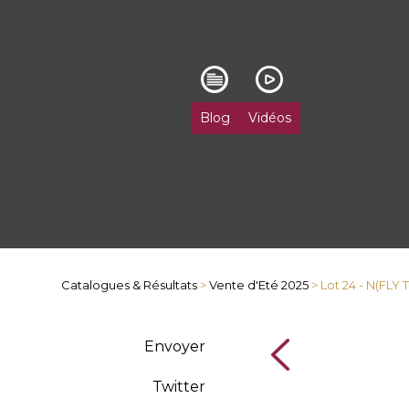
Blog
Vidéos
Catalogues & Résultats
>
Vente d'Eté 2025
> Lot 24 - N(FL
Envoyer
Twitter