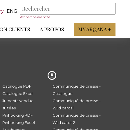
ry
ENG
Recherche avancée
ON CLIENTS
A PROPOS
MY ARQANA +
Catalogue PDF
Communiqué de presse -
Catalogue Excel
Catalogue
Juments vendue
Communiqué de presse -
suitées
Wild cards 1
Pinhooking PDF
Communiqué de presse -
Pinhooking Excel
Wild cards 2
Auctionners
Communiqué de presse -