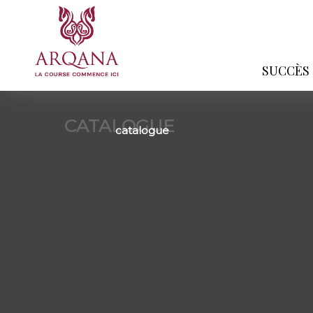
SUCCÈS
CATALOGUE
catalogue