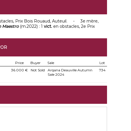
stacles, Prix Bois Rouaud, Auteuil. - 3e mère,
 Maestro
(m.2022) : 1
vict.
en obstacles, 2e Prix
'OR
Price
Buyer
Sale
Lot
36.000 €
Not Sold
Arqana Deauville Autumn
734
Sale 2024