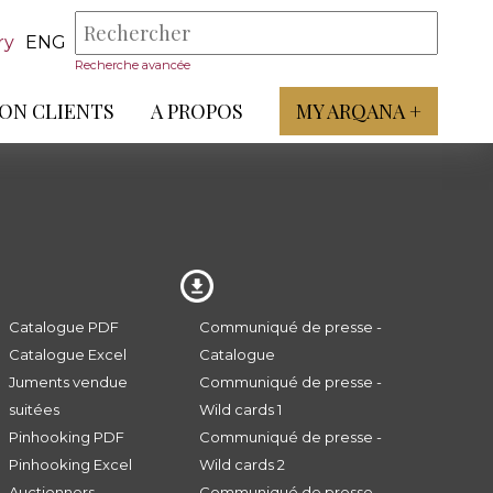
ry
ENG
Recherche avancée
ON CLIENTS
A PROPOS
MY ARQANA +
Catalogue PDF
Communiqué de presse -
Catalogue Excel
Catalogue
Juments vendue
Communiqué de presse -
suitées
Wild cards 1
Pinhooking PDF
Communiqué de presse -
Pinhooking Excel
Wild cards 2
Auctionners
Communiqué de presse -