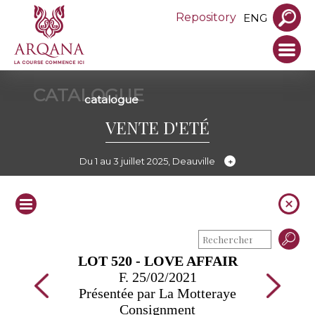
Repository
ENG
CATALOGUE
catalogue
VENTE D'ETÉ
Du 1 au 3 juillet 2025, Deauville
LOT 520 - LOVE AFFAIR
F. 25/02/2021
Présentée par La Motteraye
Consignment