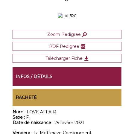
Zoom Pedigree
PDF Pedigree
Télécharger Fiche
INFOS / DÉTAILS
RACHETÉ
Nom :
LOVE AFFAIR
Sexe :
F.
Date de naissance :
25 février 2021
Vendeur :
La Motteraye Consignment