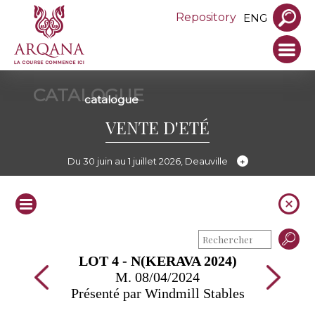
Repository
ENG
CATALOGUE
catalogue
VENTE D'ETÉ
Du 30 juin au 1 juillet 2026, Deauville
LOT 4 - N(KERAVA 2024)
M. 08/04/2024
Présenté par Windmill Stables