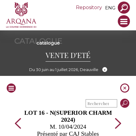
Repository
ENG
CATALOGUE
catalogue
VENTE D'ETÉ
Du 30 juin au 1 juillet 2026, Deauville
LOT 16 - N(SUPERIOR CHARM
2024)
M. 10/04/2024
Présenté par CAJ Stables