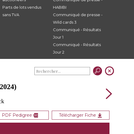
Parts de lots vendus
HABIBI
sans TVA
Communiqué de presse -
Wild cards 3
Communiqué - Résultats
Jour 1
Communiqué - Résultats
Jour 2
2024)
ck
PDF Pedigree
Télécharger Fiche