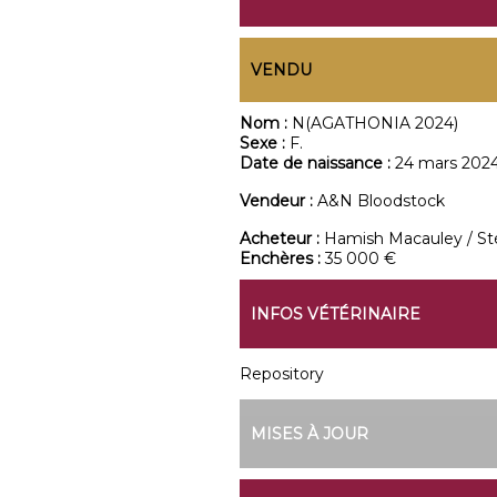
VENDU
Nom :
N(AGATHONIA 2024)
Sexe :
F.
Date de naissance :
24 mars 202
Vendeur :
A&N Bloodstock
Acheteur :
Hamish Macauley / St
Enchères :
35 000 €
INFOS VÉTÉRINAIRE
Repository
MISES À JOUR