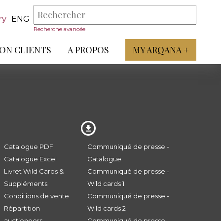
ry
ENG
Recherche avancée
ON CLIENTS
A PROPOS
MY ARQANA +
Catalogue PDF
Communiqué de presse -
Catalogue Excel
Catalogue
Livret Wild Cards &
Communiqué de presse -
Suppléments
Wild cards 1
Conditions de vente
Communiqué de presse -
Répartition
Wild cards 2
auctioneers
Communiqué de presse -