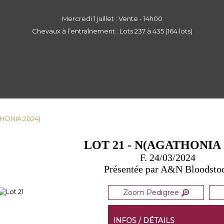
Mercredi 1 juillet : Vente - 14h00
Chevaux à l’entraînement : Lots 237 à 435 (164 lots)
THONIA 2024)
LOT 21 - N(AGATHONIA 
F. 24/03/2024
Présentée par A&N Bloodsto
Zoom Pedigree
INFOS / DÉTAILS