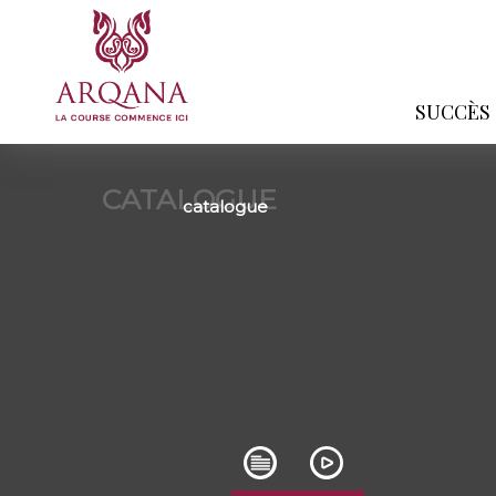
SUCCÈS
CATALOGUE
catalogue