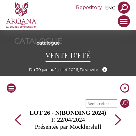
Repository
ENG
CATALOGUE
catalogue
VENTE D'ETÉ
Du 30 juin au 1 juillet 2026, Deauville
LOT 26 - N(BONDING 2024)
F. 22/04/2024
Présentée par Mocklershill