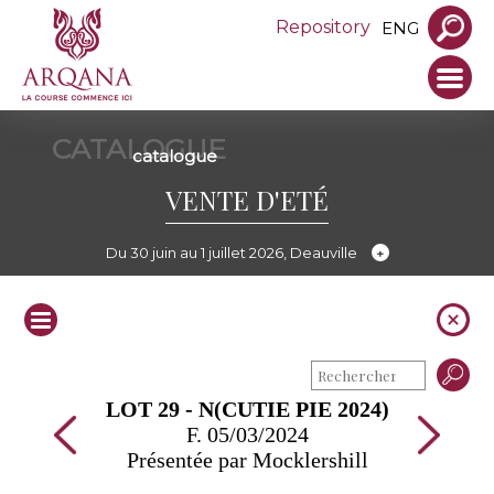
Repository
ENG
CATALOGUE
catalogue
VENTE D'ETÉ
Du 30 juin au 1 juillet 2026, Deauville
LOT 29 - N(CUTIE PIE 2024)
F. 05/03/2024
Présentée par Mocklershill