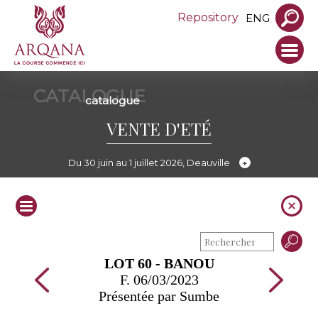
Repository
ENG
CATALOGUE
catalogue
VENTE D'ETÉ
Du 30 juin au 1 juillet 2026, Deauville
LOT 60 - BANOU
F. 06/03/2023
Présentée par Sumbe