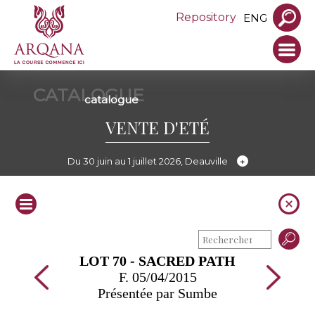
Repository
ENG
CATALOGUE
catalogue
VENTE D'ETÉ
Du 30 juin au 1 juillet 2026, Deauville
LOT 70 - SACRED PATH
F. 05/04/2015
Présentée par Sumbe