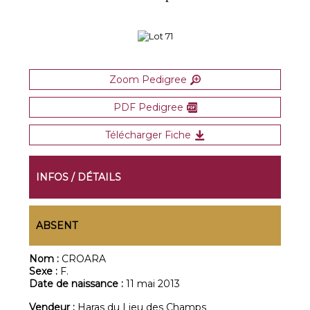
Zoom Pedigree
PDF Pedigree
Télécharger Fiche
INFOS / DÉTAILS
ABSENT
Nom :
CROARA
Sexe :
F.
Date de naissance :
11 mai 2013
Vendeur :
Haras du Lieu des Champs