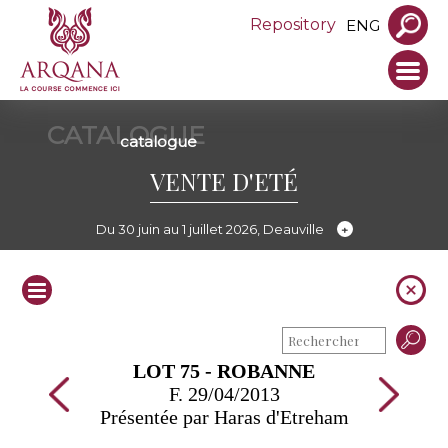
Repository
ENG
CATALOGUE
catalogue
VENTE D'ETÉ
Du 30 juin au 1 juillet 2026, Deauville
LOT 75 - ROBANNE
F. 29/04/2013
Présentée par Haras d'Etreham