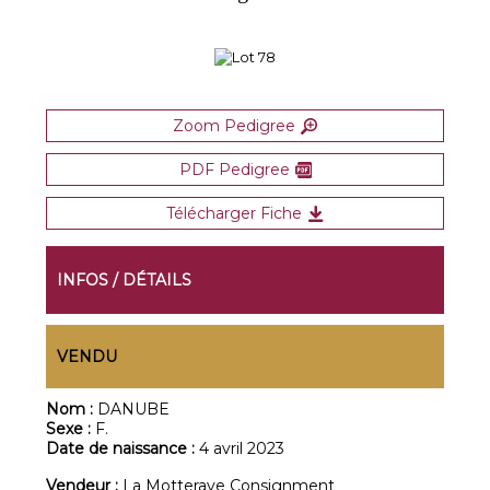
Zoom Pedigree
PDF Pedigree
Télécharger Fiche
INFOS / DÉTAILS
VENDU
Nom :
DANUBE
Sexe :
F.
Date de naissance :
4 avril 2023
Vendeur :
La Motteraye Consignment