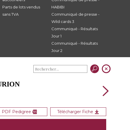
Parts de lots vendus
HABIBI
sans TVA
Communiqué de presse -
Wild cards 3
Communiqué - Résultats
Jour 1
Communiqué - Résultats
Jour 2
URION
PDF Pedigree
Télécharger Fiche