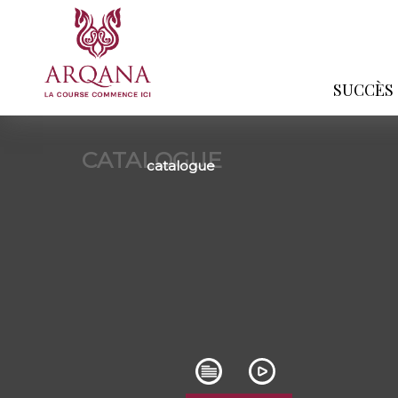
SUCCÈS
CATALOGUE
catalogue