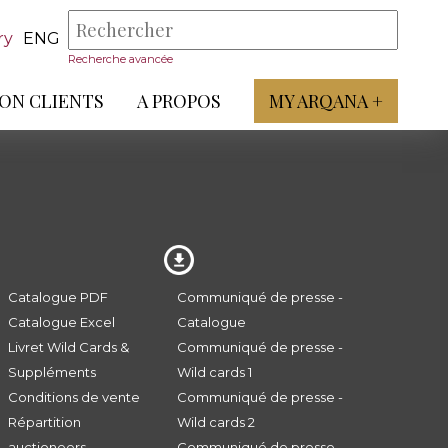
ry
ENG
Recherche avancée
ON CLIENTS
A PROPOS
MY ARQANA +
Catalogue PDF
Communiqué de presse -
Catalogue Excel
Catalogue
Livret Wild Cards &
Communiqué de presse -
Suppléments
Wild cards 1
Conditions de vente
Communiqué de presse -
Répartition
Wild cards 2
auctioneers
Communiqué de presse -