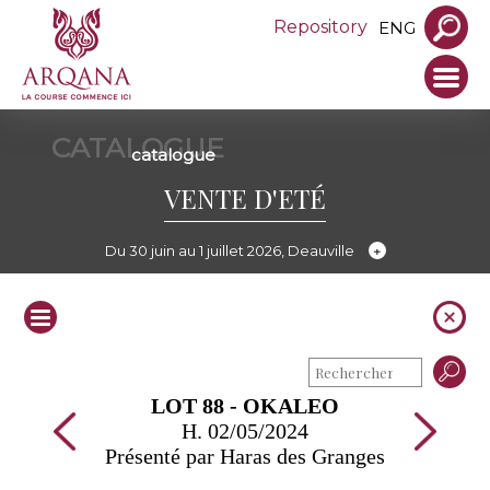
Repository
ENG
CATALOGUE
catalogue
VENTE D'ETÉ
Du 30 juin au 1 juillet 2026, Deauville
LOT 88 - OKALEO
H. 02/05/2024
Présenté par Haras des Granges