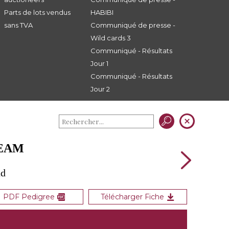
Parts de lots vendus
HABIBI
sans TVA
Communiqué de presse -
Wild cards 3
Communiqué - Résultats
Jour 1
Communiqué - Résultats
Jour 2
REAM
ud
PDF Pedigree
Télécharger Fiche