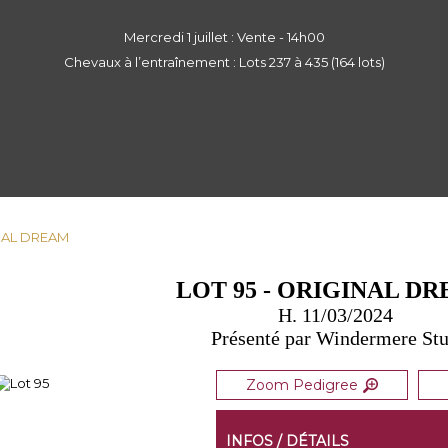
Mercredi 1 juillet : Vente - 14h00
Chevaux à l’entraînement : Lots 237 à 435 (164 lots)
INAL DREAM
LOT 95 - ORIGINAL D
H. 11/03/2024
Présenté par Windermere St
Zoom Pedigree
INFOS / DÉTAILS