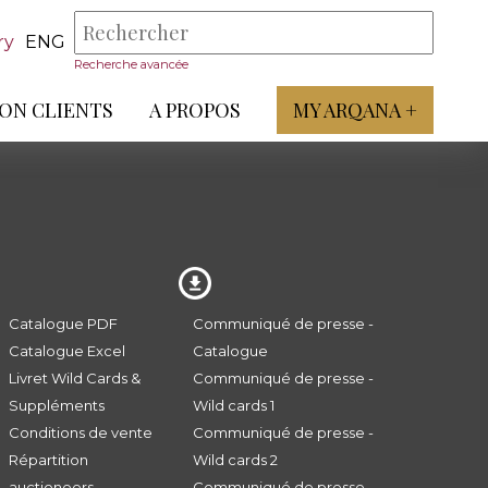
ry
ENG
Recherche avancée
ON CLIENTS
A PROPOS
MY ARQANA +
Catalogue PDF
Communiqué de presse -
Catalogue Excel
Catalogue
Livret Wild Cards &
Communiqué de presse -
Suppléments
Wild cards 1
Conditions de vente
Communiqué de presse -
Répartition
Wild cards 2
auctioneers
Communiqué de presse -