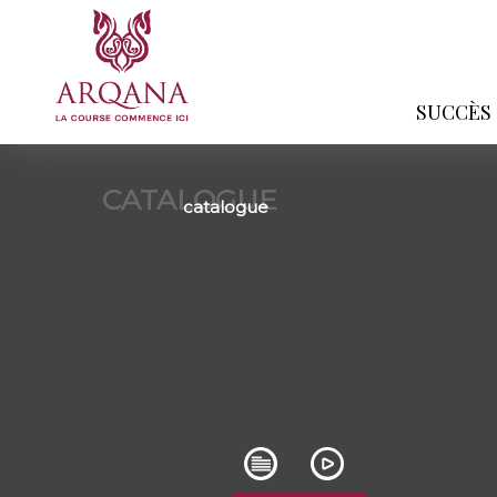
SUCCÈS
CATALOGUE
catalogue