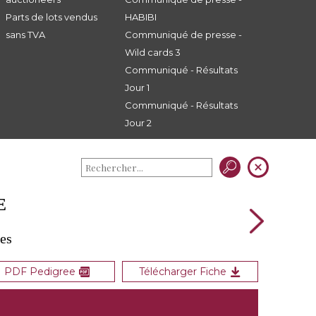
Parts de lots vendus
HABIBI
sans TVA
Communiqué de presse -
Wild cards 3
Communiqué - Résultats
Jour 1
Communiqué - Résultats
Jour 2
E
les
PDF Pedigree
Télécharger Fiche