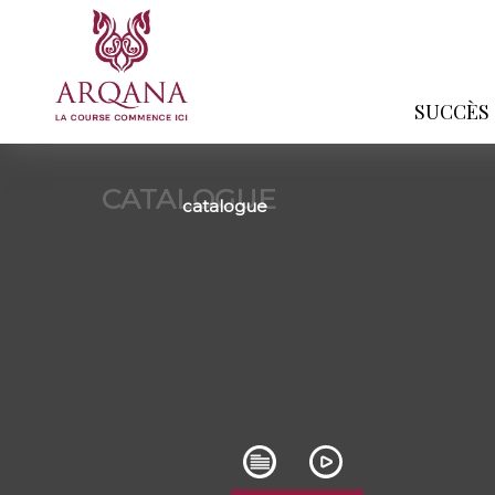
SUCCÈS
CATALOGUE
catalogue