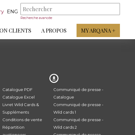
ry
ENG
Recherche avancée
ON CLIENTS
A PROPOS
MY ARQANA +
Catalogue PDF
Communiqué de presse -
Catalogue Excel
Catalogue
Livret Wild Cards &
Communiqué de presse -
Suppléments
Wild cards 1
Conditions de vente
Communiqué de presse -
Répartition
Wild cards 2
auctioneers
Communiqué de presse -