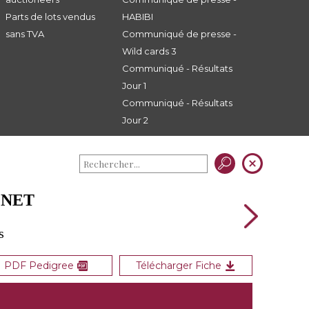
Parts de lots vendus
HABIBI
sans TVA
Communiqué de presse -
Wild cards 3
Communiqué - Résultats
Jour 1
Communiqué - Résultats
Jour 2
ENET
s
PDF Pedigree
Télécharger Fiche