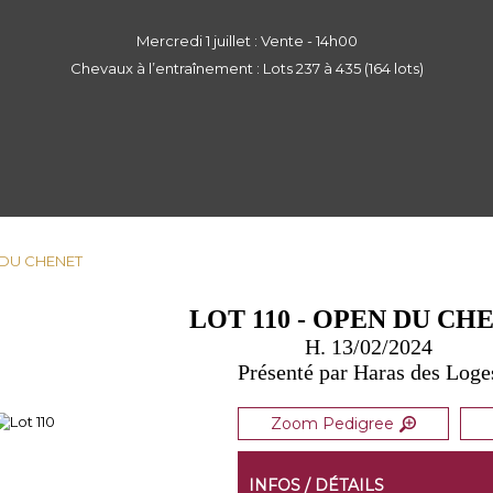
Mercredi 1 juillet : Vente - 14h00
Chevaux à l’entraînement : Lots 237 à 435 (164 lots)
N DU CHENET
LOT 110 - OPEN DU CH
H. 13/02/2024
Présenté par Haras des Loge
Zoom Pedigree
INFOS / DÉTAILS