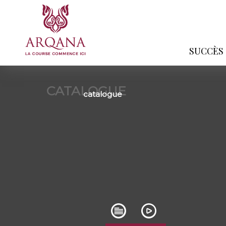
SUCCÈS
CATALOGUE
catalogue