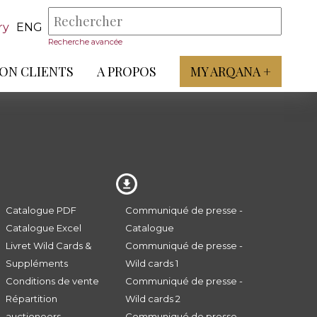
ry
ENG
Recherche avancée
ON CLIENTS
A PROPOS
MY ARQANA +
Catalogue PDF
Communiqué de presse -
Catalogue Excel
Catalogue
Livret Wild Cards &
Communiqué de presse -
Suppléments
Wild cards 1
Conditions de vente
Communiqué de presse -
Répartition
Wild cards 2
auctioneers
Communiqué de presse -