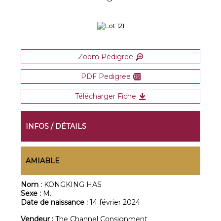
Zoom Pedigree
PDF Pedigree
Télécharger Fiche
INFOS / DÉTAILS
AMIABLE
Nom :
KONGKING HAS
Sexe :
M.
Date de naissance :
14 février 2024
Vendeur :
The Channel Consignment