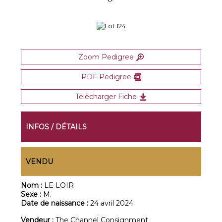
Zoom Pedigree
PDF Pedigree
Télécharger Fiche
INFOS / DÉTAILS
VENDU
Nom :
LE LOIR
Sexe :
M.
Date de naissance :
24 avril 2024
Vendeur :
The Channel Consignment