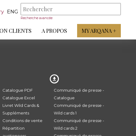
ry
ENG
Recherche avancée
ON CLIENTS
A PROPOS
MY ARQANA +
Catalogue PDF
Communiqué de presse -
Catalogue Excel
Catalogue
Livret Wild Cards &
Communiqué de presse -
Suppléments
Wild cards 1
Conditions de vente
Communiqué de presse -
Répartition
Wild cards 2
auctioneers
Communiqué de presse -