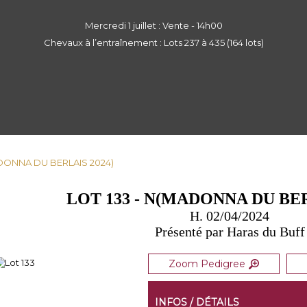
Mercredi 1 juillet : Vente - 14h00
Chevaux à l’entraînement : Lots 237 à 435 (164 lots)
ADONNA DU BERLAIS 2024)
LOT 133 - N(MADONNA DU BER
H. 02/04/2024
Présenté par Haras du Buff
Zoom Pedigree
INFOS / DÉTAILS