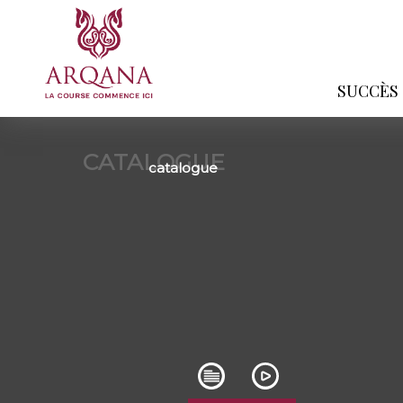
SUCCÈS
CATALOGUE
catalogue