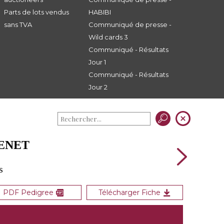
Parts de lots vendus
HABIBI
sans TVA
Communiqué de presse -
Wild cards 3
Communiqué - Résultats
Jour 1
Communiqué - Résultats
Jour 2
HENET
s
PDF Pedigree
Télécharger Fiche