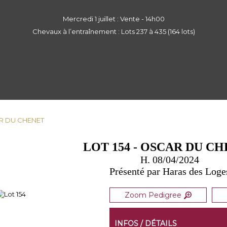
Mercredi 1 juillet : Vente - 14h00
Chevaux à l’entraînement : Lots 237 à 435 (164 lots)
CAR DU CHENET
LOT 154 - OSCAR DU C
H. 08/04/2024
Présenté par Haras des Loge
Zoom Pedigree
INFOS / DÉTAILS