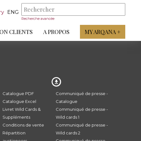
ry
ENG
Recherche avancée
ON CLIENTS
A PROPOS
MY ARQANA +
Catalogue PDF
Communiqué de presse -
Catalogue Excel
Catalogue
Livret Wild Cards &
Communiqué de presse -
Suppléments
Wild cards 1
Conditions de vente
Communiqué de presse -
Répartition
Wild cards 2
auctioneers
Communiqué de presse -