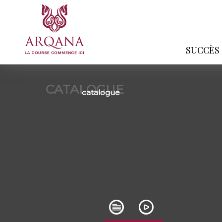
SUCCÈS
CATALOGUE
catalogue