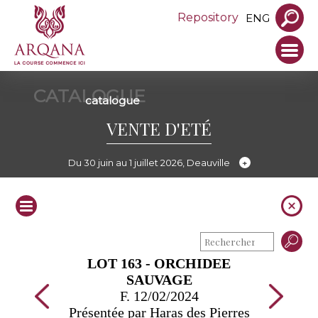
Repository
ENG
CATALOGUE
catalogue
VENTE D'ETÉ
Du 30 juin au 1 juillet 2026, Deauville
LOT 163 - ORCHIDEE
SAUVAGE
F. 12/02/2024
Présentée par Haras des Pierres