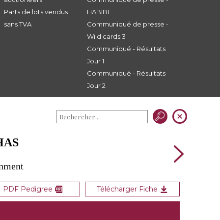
Parts de lots vendus
HABIBI
sans TVA
Communiqué de presse -
Wild cards 3
Communiqué - Résultats
Jour 1
Communiqué - Résultats
Jour 2
HAS
gnment
PDF Pedigree
Télécharger Fiche