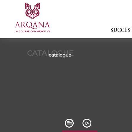
SUCCÈS
CATALOGUE
catalogue