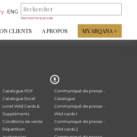
ry
ENG
Recherche avancée
ON CLIENTS
A PROPOS
MY ARQANA +
Catalogue PDF
Communiqué de presse -
Catalogue Excel
Catalogue
Livret Wild Cards &
Communiqué de presse -
Suppléments
Wild cards 1
Conditions de vente
Communiqué de presse -
Répartition
Wild cards 2
auctioneers
Communiqué de presse -