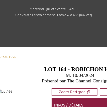
Mercredi 1 juillet : Vente - 14h00
Chevaux à l’entraînement : Lots 237 à 435 (164 lots)
BICHON HAS
LOT 164 - ROBICHON 
M. 10/04/2024
Présenté par The Channel Consi
Zoom Pedigree
INFOS / DÉTAILS