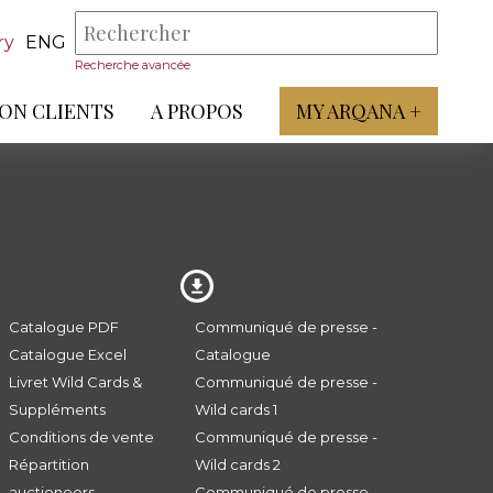
ry
ENG
Recherche avancée
ON CLIENTS
A PROPOS
MY ARQANA +
Catalogue PDF
Communiqué de presse -
Catalogue Excel
Catalogue
Livret Wild Cards &
Communiqué de presse -
Suppléments
Wild cards 1
Conditions de vente
Communiqué de presse -
Répartition
Wild cards 2
auctioneers
Communiqué de presse -