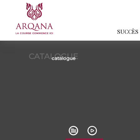
SUCCÈS
CATALOGUE
catalogue