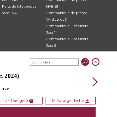
Parts de lots vendus
HABIBI
sans TVA
Communiqué de presse -
Wild cards 3
Communiqué - Résultats
Jour 1
Communiqué - Résultats
Jour 2
 2024)
Neuve
PDF Pedigree
Télécharger Fiche