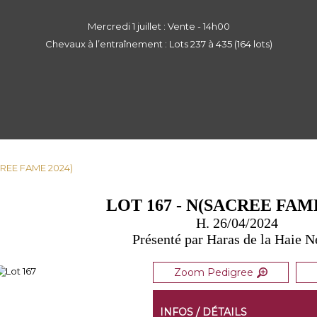
Mercredi 1 juillet : Vente - 14h00
Chevaux à l’entraînement : Lots 237 à 435 (164 lots)
ACREE FAME 2024)
LOT 167 - N(SACREE FAME
H. 26/04/2024
Présenté par Haras de la Haie 
Zoom Pedigree
INFOS / DÉTAILS