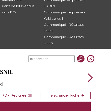
Parts de lots vendus
HABIBI
sans TVA
Communiqué de presse -
Wild cards 3
Communiqué - Résultats
Jour 1
Communiqué - Résultats
Jour 2
ESNIL
ud
PDF Pedigree
Télécharger Fiche