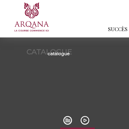
SUCCÈS
CATALOGUE
catalogue