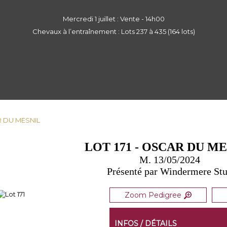
Mercredi 1 juillet : Vente - 14h00
Chevaux à l’entraînement : Lots 237 à 435 (164 lots)
AR DU MESNIL
LOT 171 - OSCAR DU M
M. 13/05/2024
Présenté par Windermere St
Zoom Pedigree
INFOS / DÉTAILS