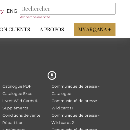
ry
ENG
Recherche avancée
ON CLIENTS
A PROPOS
MY ARQANA +
Catalogue PDF
Communiqué de presse -
Catalogue Excel
Catalogue
Livret Wild Cards &
Communiqué de presse -
Suppléments
Wild cards 1
Conditions de vente
Communiqué de presse -
Répartition
Wild cards 2
auctioneers
Communiqué de presse -