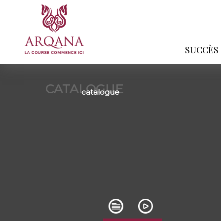
SUCCÈS
CATALOGUE
catalogue