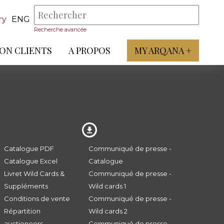
ry
ENG
Recherche avancée
ON CLIENTS
A PROPOS
MY ARQANA +
Catalogue PDF
Communiqué de presse -
Catalogue Excel
Catalogue
Livret Wild Cards &
Communiqué de presse -
Suppléments
Wild cards 1
Conditions de vente
Communiqué de presse -
Répartition
Wild cards 2
auctioneers
Communiqué de presse -