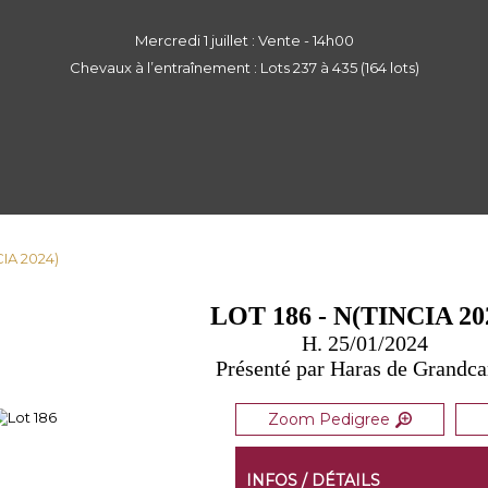
Mercredi 1 juillet : Vente - 14h00
Chevaux à l’entraînement : Lots 237 à 435 (164 lots)
CIA 2024)
LOT 186 - N(TINCIA 20
H. 25/01/2024
Présenté par Haras de Grandc
Zoom Pedigree
INFOS / DÉTAILS