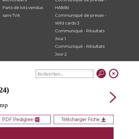
Parts de lots vendus
HABIBI
sans TVA
Communiqué de presse -
Wild cards 3
Communiqué - Résultats
Jour 1
Communiqué - Résultats
Jour 2
24)
amp
PDF Pedigree
Télécharger Fiche