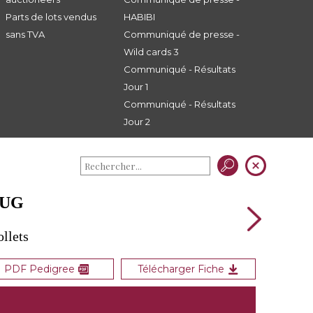
Parts de lots vendus
HABIBI
sans TVA
Communiqué de presse -
Wild cards 3
Communiqué - Résultats
Jour 1
Communiqué - Résultats
Jour 2
BUG
ollets
PDF Pedigree
Télécharger Fiche