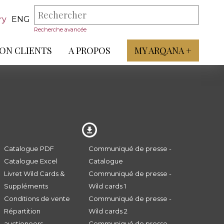
ry
ENG
Recherche avancée
ON CLIENTS
A PROPOS
MY ARQANA +
Catalogue PDF
Communiqué de presse -
Catalogue Excel
Catalogue
Livret Wild Cards &
Communiqué de presse -
Suppléments
Wild cards 1
Conditions de vente
Communiqué de presse -
Répartition
Wild cards 2
auctioneers
Communiqué de presse -