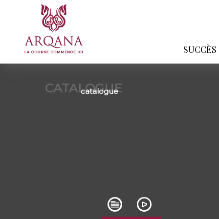
SUCCÈS
CATALOGUE
catalogue