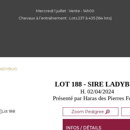
Mercredi 1 juillet : Vente - 14h00
Chevaux à l’entraînement : Lots 237 à 435 (164 lots)
E LADYBUG
LOT 188 - SIRE LADY
H. 02/04/2024
Présenté par Haras des Pierres F
Zoom Pedigree
INFOS / DÉTAILS