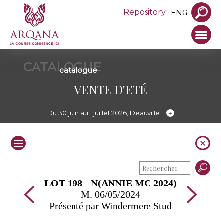
Repository
ENG
CATALOGUE
catalogue
VENTE D'ETÉ
Du 30 juin au 1 juillet 2026, Deauville
LOT 198 - N(ANNIE MC 2024)
M. 06/05/2024
Présenté par Windermere Stud