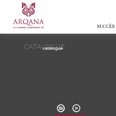
SUCCÈS
CATALOGUE
catalogue