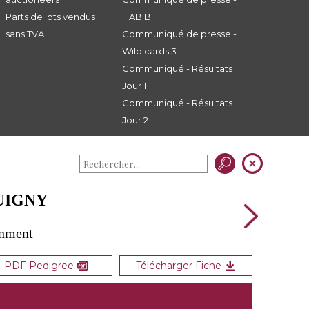
Parts de lots vendus
HABIBI
sans TVA
Communiqué de presse -
Wild cards 3
Communiqué - Résultats
Jour 1
Communiqué - Résultats
Jour 2
CUIGNY
gnment
PDF Pedigree
Télécharger Fiche