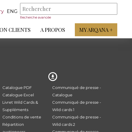
ry
ENG
Recherche avancée
ON CLIENTS
A PROPOS
MY ARQANA +
Catalogue PDF
Communiqué de presse -
Catalogue Excel
Catalogue
Livret Wild Cards &
Communiqué de presse -
Suppléments
Wild cards 1
Conditions de vente
Communiqué de presse -
Répartition
Wild cards 2
auctioneers
Communiqué de presse -