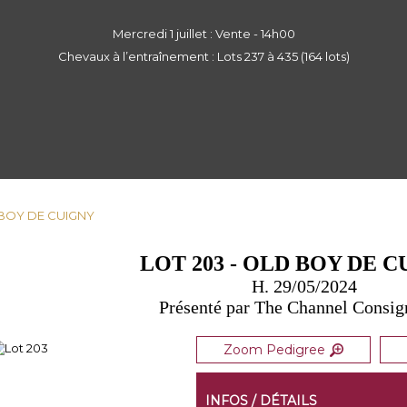
Mercredi 1 juillet : Vente - 14h00
Chevaux à l’entraînement : Lots 237 à 435 (164 lots)
D BOY DE CUIGNY
LOT 203 - OLD BOY DE 
H. 29/05/2024
Présenté par The Channel Consi
Zoom Pedigree
INFOS / DÉTAILS