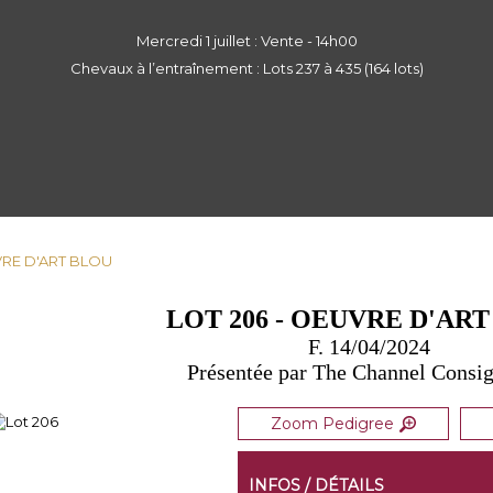
Mercredi 1 juillet : Vente - 14h00
Chevaux à l’entraînement : Lots 237 à 435 (164 lots)
UVRE D'ART BLOU
LOT 206 - OEUVRE D'AR
F. 14/04/2024
Présentée par The Channel Consi
Zoom Pedigree
INFOS / DÉTAILS