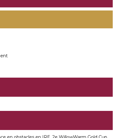
ment
lace en obstacles en IRE, 2e WillowWarm Gold Cup