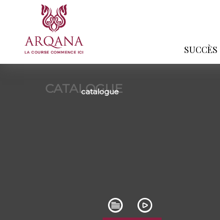
SUCCÈS
CATALOGUE
catalogue