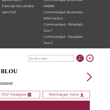
Parts de lots vendus
HABIBI
sans TVA
Communiqué de presse -
Wild cards 3
Communiqué - Résultats
Jour 1
Communiqué - Résultats
Jour 2
T BLOU
gnment
PDF Pedigree
Télécharger Fiche