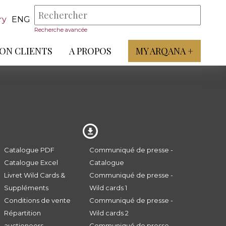
ry
ENG
Recherche avancée
ON CLIENTS
A PROPOS
MY ARQANA +
Catalogue PDF
Communiqué de presse -
Catalogue Excel
Catalogue
Livret Wild Cards &
Communiqué de presse -
Suppléments
Wild cards 1
Conditions de vente
Communiqué de presse -
Répartition
Wild cards 2
auctioneers
Communiqué de presse -