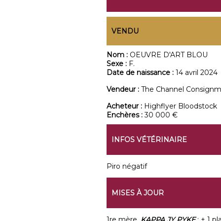
VENDU
Nom :
OEUVRE D'ART BLOU
Sexe :
F.
Date de naissance :
14 avril 2024
Vendeur :
The Channel Consign
Acheteur :
Highflyer Bloodstock
Enchères :
30 000 €
INFOS VÉTÉRINAIRE
Piro négatif
MISES À JOUR
1re mère,
KAPPA JY PYKE
: + 1 p