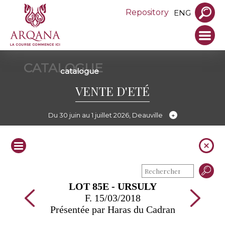
Repository
ENG
CATALOGUE
catalogue
VENTE D'ETÉ
Du 30 juin au 1 juillet 2026, Deauville
LOT 85E - URSULY
F. 15/03/2018
Présentée par Haras du Cadran