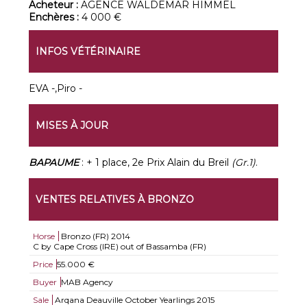
Acheteur :
AGENCE WALDEMAR HIMMEL
Enchères :
4 000 €
INFOS VÉTÉRINAIRE
EVA -,Piro -
MISES À JOUR
BAPAUME
: + 1 place, 2e Prix Alain du Breil
(Gr.1)
.
VENTES RELATIVES À BRONZO
Horse
Bronzo (FR)
2014
C by Cape Cross (IRE) out of Bassamba (FR)
Price
55.000 €
Buyer
MAB Agency
Sale
Arqana Deauville October Yearlings 2015