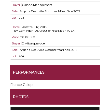
Buyer
Galopp Management
Sale
Arqana Deauville Summer Mixed Sale 2015
Lot
203
Horse
Rosetta (FR)
2013
F by Zamindar (USA) out of Nice Matin (USA)
Price
20.000 €
Buyer
D Alburquerque
Sale
Arqana Deauville October Yearlings 2014
Lot
454
PERFORMANCES
France Galop
PHOTOS