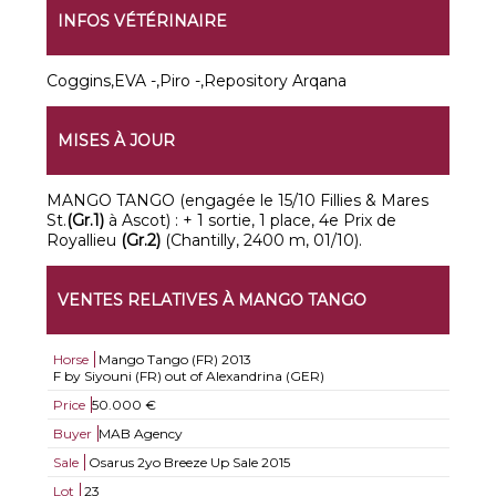
INFOS VÉTÉRINAIRE
Coggins,EVA -,Piro -,Repository Arqana
MISES À JOUR
MANGO TANGO (engagée le 15/10 Fillies & Mares
St.
(Gr.1)
à Ascot) : + 1 sortie, 1 place, 4e Prix de
Royallieu
(Gr.2)
(Chantilly, 2400 m, 01/10).
VENTES RELATIVES À MANGO TANGO
Horse
Mango Tango (FR)
2013
F by Siyouni (FR) out of Alexandrina (GER)
Price
50.000 €
Buyer
MAB Agency
Sale
Osarus 2yo Breeze Up Sale 2015
Lot
23