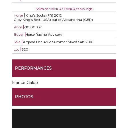
Sales of MANGO TANGO's siblings
Horse
King's Socks (FR)
2012
G by King's Best (USA) out of Alexandrina (GER)
Price
210.000 €
Buyer
Horse Racing Advisory
Sale
Arqana Deauville Summer Mixed Sale 2016
Lot
320
PERFORMANCES
France Galop
PHOTOS