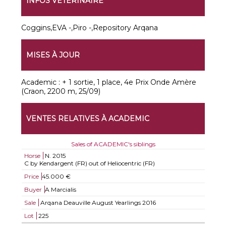
INFOS VÉTÉRINAIRE
Coggins,EVA -,Piro -,Repository Arqana
MISES À JOUR
Academic : + 1 sortie, 1 place, 4e Prix Onde Amère
(Craon, 2200 m, 25/09)
VENTES RELATIVES À ACADEMIC
Sales of ACADEMIC's siblings
Horse
N.
2015
C by Kendargent (FR) out of Heliocentric (FR)
Price
45.000 €
Buyer
A Marcialis
Sale
Arqana Deauville August Yearlings 2016
Lot
225