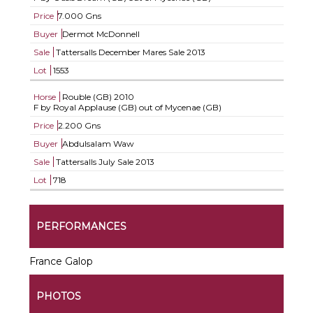
Price
7.000 Gns
Buyer
Dermot McDonnell
Sale
Tattersalls December Mares Sale 2013
Lot
1553
Horse
Rouble (GB)
2010
F by Royal Applause (GB) out of Mycenae (GB)
Price
2.200 Gns
Buyer
Abdulsalam Waw
Sale
Tattersalls July Sale 2013
Lot
718
PERFORMANCES
France Galop
PHOTOS