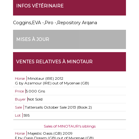
INFOS VÉTÉRINAIRE
Coggins,EVA -,Piro -,Repository Arqana
MISES À JOUR
VENTES RELATIVES À MINOTAUR
Horse
Minotaur (IRE)
2012
G by Azamour (IRE) out of Mycenae (GB)
Price
5.000 Gns
Buyer
Not Sold
Sale
Tattersalls October Sale 2013 (Book 2)
Lot
595
Sales of MINOTAUR's siblings
Horse
Majestic Oasis (GB)
2009
F by Oasis Dream (GB) out of Mycenae (GB)