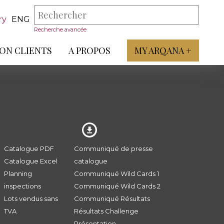
ry
ENG
Recherche avancée
ON CLIENTS
A PROPOS
MY ARQANA +
Catalogue PDF
Communiqué de presse
Catalogue Excel
catalogue
Planning
Communiqué Wild Cards 1
inspections
Communiqué Wild Cards 2
Lots vendus sans
Communiqué Résultats
TVA
Résultats Challenge
Présentation