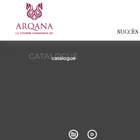
SUCCÈS
CATALOGUE
catalogue