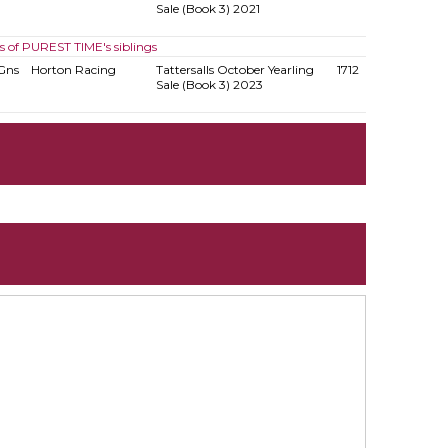
Sale (Book 3) 2021
s of PUREST TIME's siblings
Gns
Horton Racing
Tattersalls October Yearling
1712
Sale (Book 3) 2023