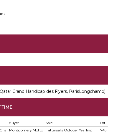
hez
Qatar Grand Handicap des Flyers, ParisLongchamp)
 TIME
e
Buyer
Sale
Lot
Gns
Montgomery Motto
Tattersalls October Yearling
1745