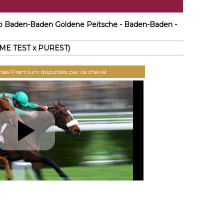
ino Baden-Baden Goldene Peitsche - Baden-Baden -
IME TEST x PUREST)
urses Premium disputées par ce cheval