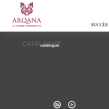
SUCCÈS
CATALOGUE
catalogue