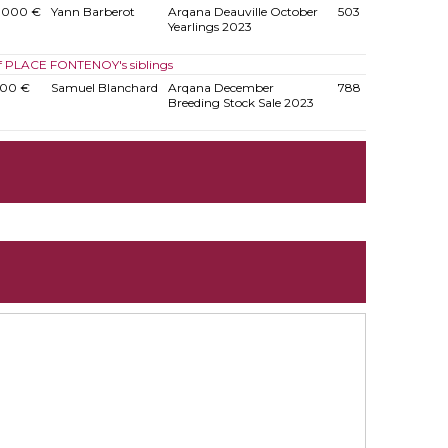
.000 €
Yann Barberot
Arqana Deauville October
503
Yearlings 2023
of PLACE FONTENOY's siblings
500 €
Samuel Blanchard
Arqana December
788
Breeding Stock Sale 2023