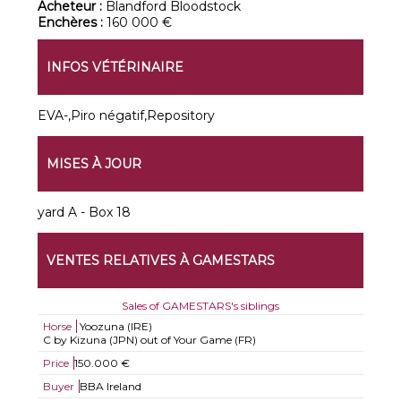
Acheteur :
Blandford Bloodstock
Enchères :
160 000 €
INFOS VÉTÉRINAIRE
EVA-,Piro négatif,Repository
MISES À JOUR
yard A - Box 18
VENTES RELATIVES À GAMESTARS
Sales of GAMESTARS's siblings
Horse
Yoozuna (IRE)
C by Kizuna (JPN) out of Your Game (FR)
Price
150.000 €
Buyer
BBA Ireland